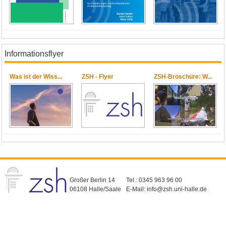
Informationsflyer
Was ist der Wiss...
ZSH - Flyer
ZSH-Broschüre: W...
Großer Berlin 14
Tel.: 0345 963 96 00
06108 Halle/Saale
E-Mail:
info@zsh.uni-halle.de