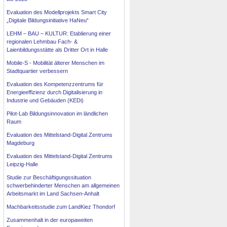
Evaluation des Modellprojekts Smart City
„Digitale Bildungsinitiative HaNeu“
LEHM – BAU – KULTUR: Etablierung einer
regionalen Lehmbau Fach- &
Laienbildungsstätte als Dritter Ort in Halle
Mobile-S - Mobilität älterer Menschen im
Stadtquartier verbessern
Evaluation des Kompetenzzentrums für
Energieeffizienz durch Digitalisierung in
Industrie und Gebäuden (KEDi)
Pilot-Lab Bildungsinnovation im ländlichen
Raum
Evaluation des Mittelstand-Digital Zentrums
Magdeburg
Evaluation des Mittelstand-Digital Zentrums
Leipzig-Halle
Studie zur Beschäftigungssituation
schwerbehinderter Menschen am allgemeinen
Arbeitsmarkt im Land Sachsen-Anhalt
Machbarkeitsstudie zum LandKiez Thondorf
Zusammenhalt in der europaweiten