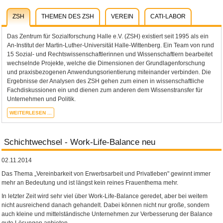
ZSH
THEMEN DES ZSH
VEREIN
CATI-LABOR
Das Zentrum für Sozialforschung Halle e.V. (ZSH) existiert seit 1995 als ein
An-Institut der Martin-Luther-Universität Halle-Wittenberg. Ein Team von rund
15 Sozial- und Rechtswissenschaftlerinnen und Wissenschaftlern bearbeitet
wechselnde Projekte, welche die Dimensionen der Grundlagenforschung
und praxisbezogenen Anwendungsorientierung miteinander verbinden. Die
Ergebnisse der Analysen des ZSH gehen zum einen in wissenschaftliche
Fachdiskussionen ein und dienen zum anderen dem Wissenstransfer für
Unternehmen und Politik.
WEITERLESEN ...
Schichtwechsel - Work-Life-Balance neu
02.11.2014
Das Thema „Vereinbarkeit von Erwerbsarbeit und Privatleben" gewinnt immer
mehr an Bedeutung und ist längst kein reines Frauenthema mehr.
In letzter Zeit wird sehr viel über Work-Life-Balance geredet, aber bei weitem
nicht ausreichend danach gehandelt. Dabei können nicht nur große, sondern
auch kleine und mittelständische Unternehmen zur Verbesserung der Balance